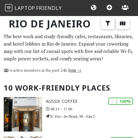
LAPTOP
FRIENDLY
RIO DE JANEIRO
The best work and study-friendly cafes, restaurants, libraries,
and hotel lobbies in Rio de Janeiro. Expand your coworking
map with our list of casual spots with free and reliable Wi-Fi,
ample power sockets, and comfy seating areas!
4 active members in the past 24h.
Join →
10 WORK-FRIENDLY PLACES
| 100%
AUSSIE COFFEE
08:15 – 17:00
R. Visc. de Pirajá, 98 - loja 2