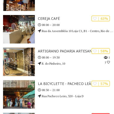
| 63%
CEREJA CAFÉ
08:00 – 20:00
Rua da Assembléia 10 Loja C1, B1 - Centro, Rio de Janeiro - RJ, 20011-000, Brazil
| 58%
ARTIGRANO PADARIA ARTESANAL
1
08:00 – 19:30
1
R. do Pinheiro, 10
| 57%
LA BICYCLETTE - PACHECO LEÃO
08:30 – 21:00
Rua Pacheco Leão, 320 - Loja D